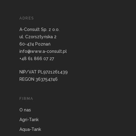
ADRES
A-Consult Sp. z o.o.
ul. Czorsztyńska 2
60-474 Poznań
info@www.a-consult.pl
+48 61 866 07 27
NIP/VAT PL9721261439
REGON 363754746
FIRMA
O nas
Agri-Tank
Aqua-Tank