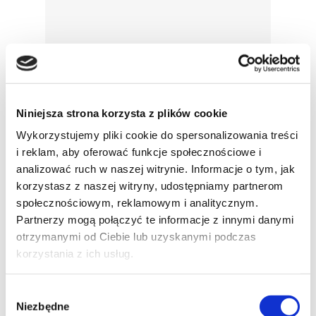
Niniejsza strona korzysta z plików cookie
Wykorzystujemy pliki cookie do spersonalizowania treści
i reklam, aby oferować funkcje społecznościowe i
analizować ruch w naszej witrynie. Informacje o tym, jak
korzystasz z naszej witryny, udostępniamy partnerom
Kontakt
społecznościowym, reklamowym i analitycznym.
Aby się z nami skontaktować zapraszamy do
Partnerzy mogą połączyć te informacje z innymi danymi
użycia formularza znajdującego się obok, lub
otrzymanymi od Ciebie lub uzyskanymi podczas
skorzystania z poniższych danych:
korzystania z ich usług.
Polska
Wybór
Niezbędne
zgody
A-Consult Sp. z o.o.