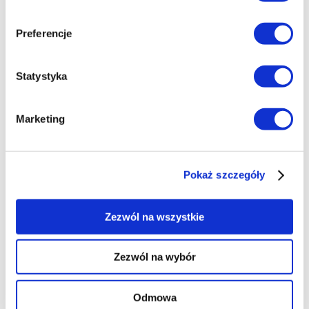
ul. Czorsztyńska 2
60-474 Poznań
Preferencje
info@aconsult.pl
Statystyka
+48 61 866 07 27
Marketing
NIP/VAT PL9721261439
REGON 363754746
Pokaż szczegóły
Adres pocztowy
Zezwól na wszystkie
ul. Czorsztyńska 2
61-614 Poznań
Zezwól na wybór
Odmowa