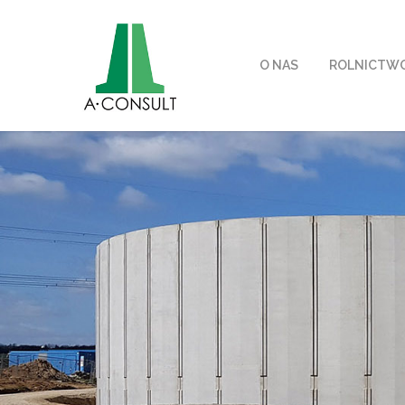
O NAS
ROLNICTW
Home
»
Produkty – Aqua-Tank