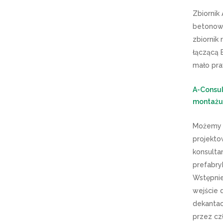
Zbiornik
betonowy
zbiornik
łączącą 
mało pr
A-Consul
montażu
Możemy r
projektow
konsulta
prefabry
Wstępnie
wejście 
dekantac
przez cz