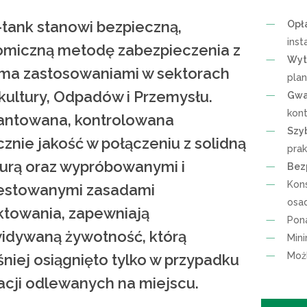
tank stanowi bezpieczną,
Opł
inst
miczną metodę zabezpieczenia z
Wyt
ma zastosowaniami w sektorach
plan
ultury, Odpadów i Przemysłu.
Gwa
kon
ntowana, kontrolowana
Szyb
cznie jakość w połączeniu z solidną
pra
turą oraz wypróbowanymi i
Bez
Kon
estowanymi zasadami
osad
ktowania, zapewniają
Pona
idywaną żywotność, którą
Min
Możl
niej osiągnięto tylko w przypadku
lacji odlewanych na miejscu.