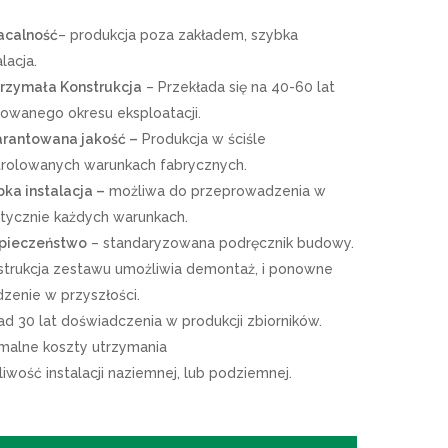
acalność
–
produkcja poza zakładem, szybka
alacja.
rzymała Konstrukcja
–
Przekłada się na 40-60 lat
owanego okresu eksploatacji.
rantowana jakość –
Produkcja w ściśle
trolowanych warunkach fabrycznych.
ka instalacja –
możliwa do przeprowadzenia w
ktycznie każdych warunkach.
pieczeństwo
– standaryzowana podręcznik budowy.
strukcja zestawu umożliwia demontaż, i ponowne
zenie w przyszłości.
d 30 lat doświadczenia w produkcji zbiorników.
imalne koszty utrzymania
iwość instalacji naziemnej, lub podziemnej.