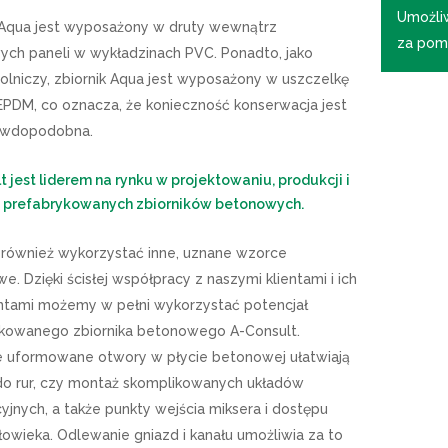
Umożli
 Aqua jest wyposażony w druty wewnątrz
za pom
ch paneli w wykładzinach PVC. Ponadto, jako
 rolniczy, zbiornik Aqua jest wyposażony w uszczelkę
EPDM, co oznacza, że ​​konieczność konserwacja jest
awdopodobna.
t jest liderem na rynku w projektowaniu, produkcji i
 prefabrykowanych zbiorników betonowych.
ównież wykorzystać inne, uznane wzorce
e. Dzięki ścisłej współpracy z naszymi klientami i ich
ntami możemy w pełni wykorzystać potencjał
kowanego zbiornika betonowego A-Consult.
 uformowane otwory w płycie betonowej ułatwiają
do rur, czy montaż skomplikowanych układów
yjnych, a także punkty wejścia miksera i dostępu
łowieka. Odlewanie gniazd i kanału umożliwia za to