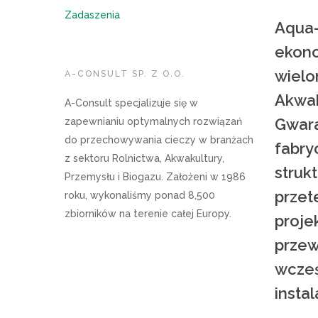
Zadaszenia
Aqua-
ekono
wielo
A-CONSULT SP. Z O.O.
Akwak
A-Consult specjalizuje się w
Gwara
zapewnianiu optymalnych rozwiązań
do przechowywania cieczy w branżach
fabry
z sektoru Rolnictwa, Akwakultury,
struk
Przemysłu i Biogazu. Założeni w 1986
przet
roku, wykonaliśmy ponad 8,500
zbiorników na terenie całej Europy.
proje
przew
wcześ
insta